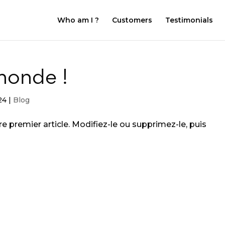
Who am I ?
Customers
Testimonials
monde !
24
|
Blog
e premier article. Modifiez-le ou supprimez-le, puis